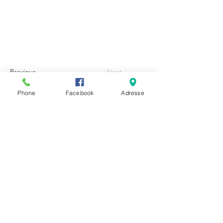
Previous
Next
Phone
Facebook
Adresse
CONTACTEZ NOUS
1071 Chemin des Poiriers 84000 Avignon -
La Barthelasse
- France
Tél :
06 30 59 40 67
|Mail :
masdescerisiers.labarthelasse@gmail.com